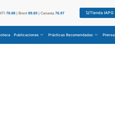
Tienda IAPG
WTI
78.88
|
Brent
89.65
|
Canasta
76.97
ioteca
Publicaciones
Prácticas Recomendadas
Prensa
s