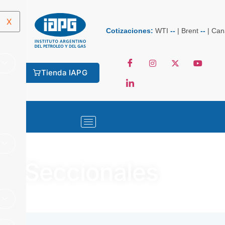
X
Cotizaciones:
WTI
--
|
Brent
--
|
Can
Tienda IAPG
IAPG
Seccionales