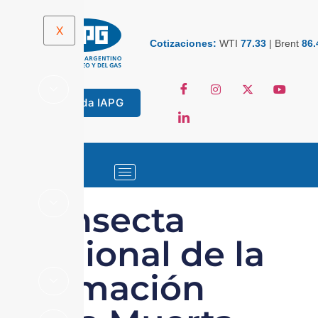
X
Cotizaciones:
WTI
77.33
|
Brent
86.
Tienda IAPG
Transecta
Regional de la
Formación