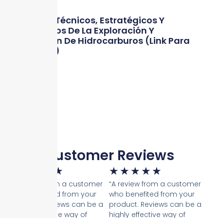
Aspectos Técnicos, Estratégicos Y
Económicos De La Exploración Y
Producción De Hidrocarburos (Link Para
Descarga)
Descargar
Customer Reviews
★
★
★
★
★
★
★
★
★
★
“A review from a customer
“A review from a customer
who benefited from your
who benefited from your
product. Reviews can be a
product. Reviews can be a
highly effective way of
highly effective way of