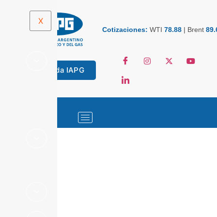
X
Cotizaciones:
WTI
78.88
|
Brent
89.
Tienda IAPG
ESTADÍSTICAS