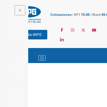
X
Cotizaciones:
WTI
78.88
|
Brent
89.
Tienda IAPG
ESTADÍSTICAS