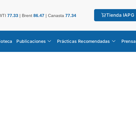
Tienda IAPG
WTI
77.33
|
Brent
86.47
|
Canasta
77.34
ioteca
Publicaciones
Prácticas Recomendadas
Prensa
o Estadístico