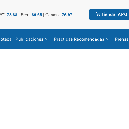
Tienda IAPG
WTI
78.88
|
Brent
89.65
|
Canasta
76.97
ioteca
Publicaciones
Prácticas Recomendadas
Prensa
o Estadístico