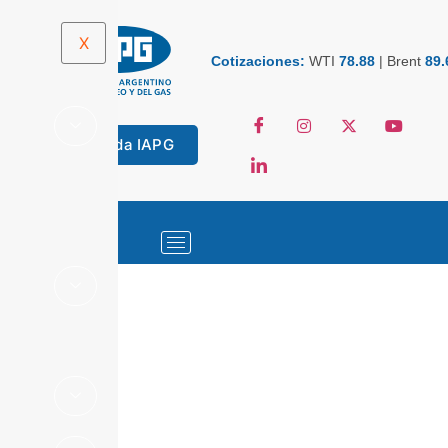
X
Cotizaciones:
WTI
78.88
|
Brent
89.
Tienda IAPG
ESTADÍSTICAS