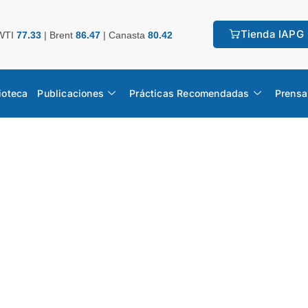
Tienda IAPG
WTI
77.33
|
Brent
86.47
|
Canasta
80.42
ioteca
Publicaciones
Prácticas Recomendadas
Prensa
o Estadístico