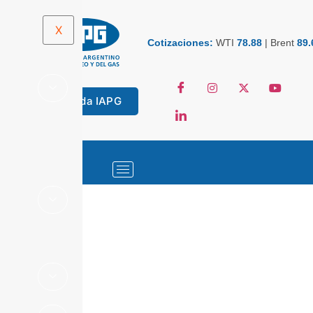
X
Cotizaciones:
WTI
78.88
|
Brent
89.
Tienda IAPG
ESTADÍSTICAS