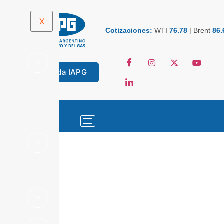
X
Cotizaciones:
WTI
76.78
|
Brent
86.
Tienda IAPG
ESTADÍSTICAS