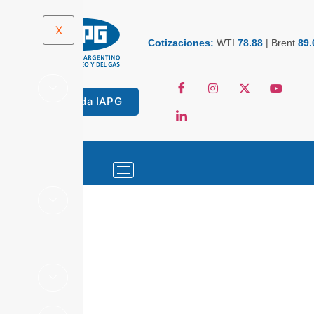
X
Cotizaciones:
WTI
78.88
|
Brent
89.
Tienda IAPG
ESTADÍSTICAS