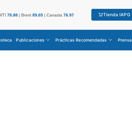
Tienda IAPG
WTI
78.88
|
Brent
89.65
|
Canasta
76.97
ioteca
Publicaciones
Prácticas Recomendadas
Prensa
o Estadístico