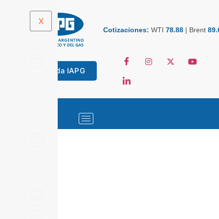
X
Cotizaciones:
WTI
78.88
|
Brent
89.
Tienda IAPG
ESTADÍSTICAS