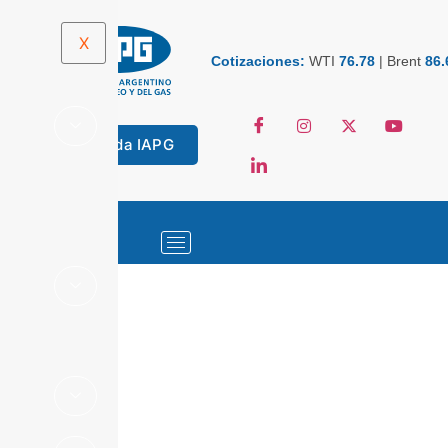
X
Cotizaciones:
WTI
76.78
|
Brent
86.
Tienda IAPG
ESTADÍSTICAS