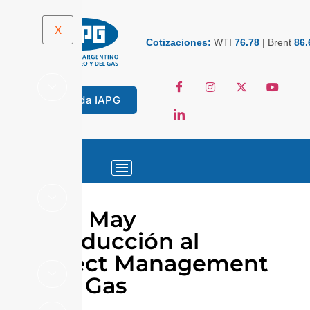
X
Cotizaciones:
WTI
76.78
|
Brent
86.
Tienda IAPG
17 de May
Introducción al
Project Management
Oil & Gas