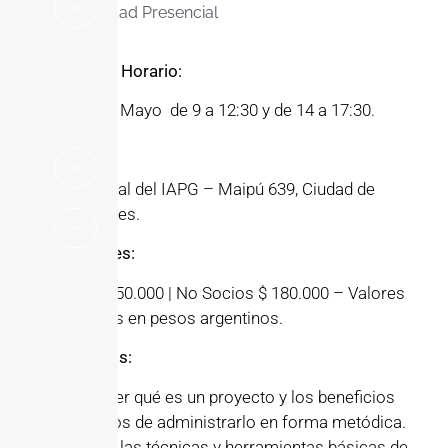
Modalidad Presencial
Fecha y Horario:
17 al 19 de Mayo de 9 a 12:30 y de 14 a 17:30.
Lugar:
Sede Central del IAPG – Maipú 639, Ciudad de
Buenos Aires.
Aranceles:
Socios $ 150.000 | No Socios $ 180.000 – Valores
expresados en pesos argentinos.
Objetivos:
Comprender qué es un proyecto y los beneficios
económicos de administrarlo en forma metódica.
– Conocer las técnicas y herramientas básicas de