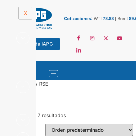
X
Cotizaciones:
WTI
78.88
|
Brent
89.
Tienda IAPG
Inicio
/
Libros
/ RSE
RSE
Mostrando los 7 resultados