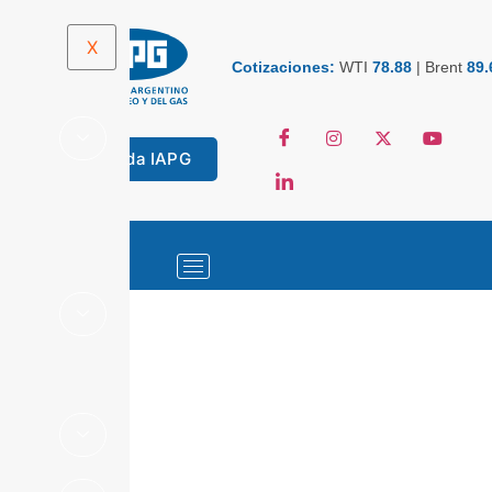
X
Cotizaciones:
WTI
78.88
|
Brent
89.
Tienda IAPG
ESTADÍSTICAS